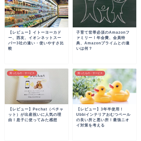
【レビュー】イトーヨーカド
子育て世帯必須のAmazonフ
ー、西友、イオンネットスー
ァミリー！年会費、会員特
パー3社の違い・使いやすさ比
典、Amazonプライムとの違
較
いは何？
買ったもの・サービス
買ったもの・サービス
【レビュー】Pechat（ペチャ
【レビュー】3年半使用！
ット）が出産祝いに人気の理
Ubbiインテリアおむつペール
由！息子に使ってみた感想
の良い所と悪い所！最強ニオ
イ対策を考える