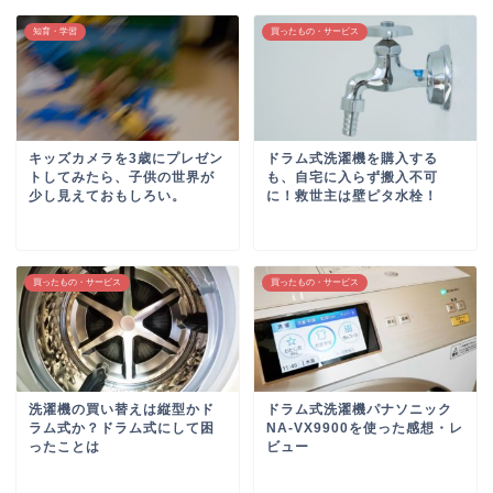
知育・学習
買ったもの・サービス
キッズカメラを3歳にプレゼン
ドラム式洗濯機を購入する
トしてみたら、子供の世界が
も、自宅に入らず搬入不可
少し見えておもしろい。
に！救世主は壁ピタ水栓！
買ったもの・サービス
買ったもの・サービス
洗濯機の買い替えは縦型かド
ドラム式洗濯機パナソニック
ラム式か？ドラム式にして困
NA-VX9900を使った感想・レ
ったことは
ビュー