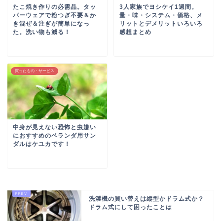
たこ焼き作りの必需品。タッ
3人家族でヨシケイ1週間。
パーウェアで粉つぎ不要＆か
量・味・システム・価格、メ
き混ぜ＆注ぎが簡単になっ
リットとデメリットいろいろ
た。洗い物も減る！
感想まとめ
買ったもの・サービス
中身が見えない恐怖と虫嫌い
におすすめのベランダ用サン
ダルはケユカです！
洗濯機の買い替えは縦型かドラム式か？
ドラム式にして困ったことは